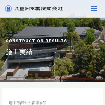
内
容
を
ス
キ
ッ
CONSTRUCTION RESULTS
プ
施工実績
府中市郷土の森博物館