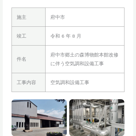
施主
府中市
竣工
令和 6 年 8 月
府中市郷土の森博物館本館改修
件名
に伴う空気調和設備工事
工事内容
空気調和設備工事