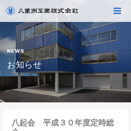
内
容
を
ス
キ
ッ
NEWS
プ
お知らせ
八起会 平成３０年度定時総