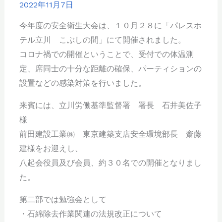
2022年11月7日
今年度の安全衛生大会は、１０月２８に「パレスホ
テル立川 こぶしの間」にて開催されました。
コロナ禍での開催ということで、受付での体温測
定、席同士の十分な距離の確保、パーティションの
設置などの感染対策を行いました。
来賓には、立川労働基準監督署 署長 石井美佐子
様
前田建設工業㈱ 東京建築支店安全環境部長 齋藤
建様をお迎えし、
八起会役員及び会員、約３０名での開催となりまし
た。
第二部では勉強会として
・石綿除去作業関連の法規改正について