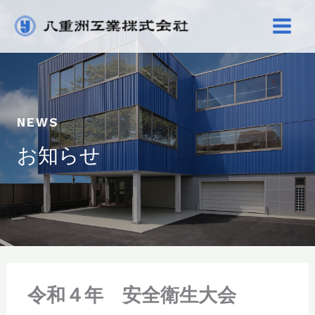
内
容
を
ス
キ
ッ
NEWS
プ
お知らせ
令和４年 安全衛生大会